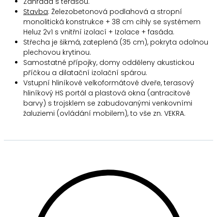
Zahrada s terasou.
Stavba
: Železobetonová podlahová a stropní
monolitická konstrukce + 38 cm cihly se systémem
Heluz 2v1 s vnitřní izolací + Izolace + fasáda.
Střecha je šikmá, zateplená (35 cm), pokryta odolnou
plechovou krytinou.
Samostatné přípojky, domy odděleny akustickou
příčkou a dilatační izolační spárou.
Vstupní hliníkové velkoformátové dveře, terasový
hliníkový HS portál a plastová okna (antracitové
barvy) s trojsklem se zabudovanými venkovními
žaluziemi (ovládání mobilem), to vše zn. VEKRA.