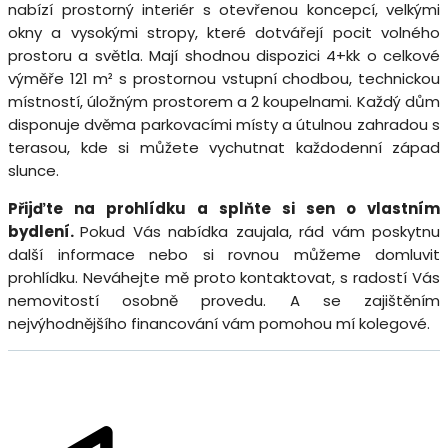
nabízí prostorný interiér s otevřenou koncepcí, velkými
okny a vysokými stropy, které dotvářejí pocit volného
prostoru a světla. Mají shodnou dispozici 4+kk o celkové
výměře 121 m² s prostornou vstupní chodbou, technickou
místností, úložným prostorem a 2 koupelnami. Každý dům
disponuje dvěma parkovacími místy a útulnou zahradou s
terasou, kde si můžete vychutnat každodenní západ
slunce.
Přijďte na prohlídku a splňte si sen o vlastním
bydlení.
Pokud Vás nabídka zaujala, rád vám poskytnu
další informace nebo si rovnou můžeme domluvit
prohlídku. Neváhejte mě proto kontaktovat, s radostí Vás
nemovitostí osobně provedu. A se zajištěním
nejvýhodnějšího financování vám pomohou mí kolegové.