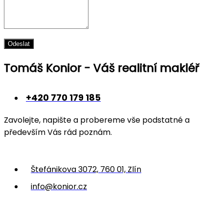
Odeslat
Tomáš Konior - Váš realitní makléř
+420 770 179 185
Zavolejte, napište a probereme vše podstatné a
především Vás rád poznám.
Štefánikova 3072, 760 01, Zlín
info@konior.cz