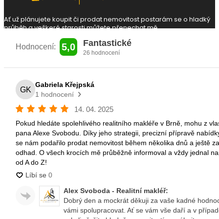
Ať už plánujete koupit či prodat nemovitost
postarám se o hladký
průběh a veškeré
starosti můžete přenechat mě.