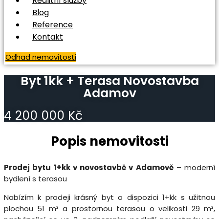
Realitní služby
Blog
Reference
Kontakt
Odhad nemovitosti
Byt 1kk + Terasa Novostavba
Adamov
4 200 000 Kč
Popis nemovitosti
Prodej bytu 1+kk v novostavbě v Adamově
– moderní
bydlení s terasou
Nabízím k prodeji krásný byt o dispozici 1+kk s užitnou
plochou 51 m² a prostornou terasou o velikosti 29 m²,