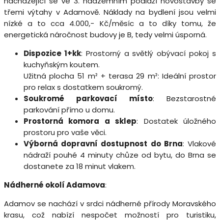
nacházející se ve 3. nadzemním podlaží novostavby se
třemi výtahy v Adamově. Náklady na bydlení jsou velmi
nízké a to cca 4.000,- Kč/měsíc a to díky tomu, že
energetická náročnost budovy je B, tedy velmi úsporná.
Dispozice 1+kk
: Prostorný a světlý obývací pokoj s
kuchyňským koutem.
Užitná plocha 51 m² + terasa 29 m²: Ideální prostor
pro relax s dostatkem soukromý.
Soukromé parkovací místo
: Bezstarostné
parkování přímo u domu.
Prostorná komora a sklep
: Dostatek úložného
prostoru pro vaše věci.
Výborná dopravní dostupnost do Brna
: Vlakové
nádraží pouhé 4 minuty chůze od bytu, do Brna se
dostanete za 18 minut vlakem.
Nádherné okolí Adamova
:
Adamov se nachází v srdci nádherné přírody Moravského
krasu, což nabízí nespočet možností pro turistiku,