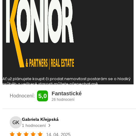
Ať už plánujete koupit či prodat nemovitost
postarám se o hladký
průběh a veškeré
starosti můžete přenechat mě.